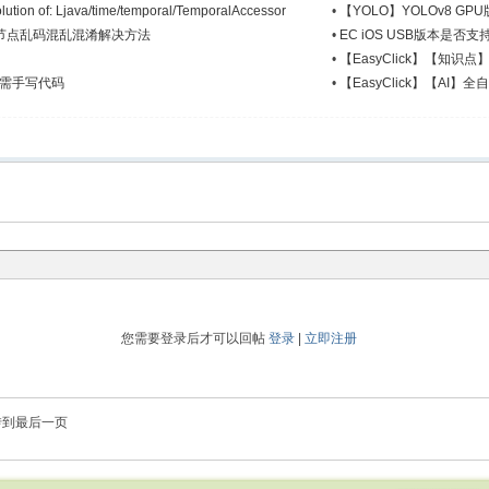
lution of: Ljava/time/temporal/TemporalAccessor
•
【YOLO】YOLOv8 GP
微信节点乱码混乱混淆解决方法
•
EC iOS USB版本是否支持
•
【EasyClick】【知识
本无需手写代码
•
【EasyClick】【AI】
您需要登录后才可以回帖
登录
|
立即注册
转到最后一页