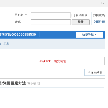
切
换
用户名
自动登录
找回密码
到
窄
密码
立即注册
登录
版
询客服QQ2050858539
快捷导航
技术支持QQ2557945562
版
工具
EasyClick 一键安装包
返回列表
,升级/降级巨魔方法
[复制链接]