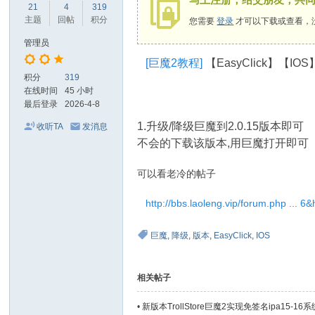
术
21
4
319
主题
回帖
积分
您需要
登录
才可以下载或查看，
交
流
管理员
[巨魔2教程]
【EasyClick】【IO
站
积分
319
在线时间
45 小时
最后登录
2026-4-8
1.升级/降级巨魔到2.0.15版本即可
收听TA
发消息
不会的下载该版本,用巨魔打开即可
可以看老冷的帖子
http://bbs.laoleng.vip/forum.php ... 6
巨魔
,
降级
,
版本
,
EasyClick
,
IOS
相关帖子
•
新版本TrollStore巨魔2实现免签名ipa15-16