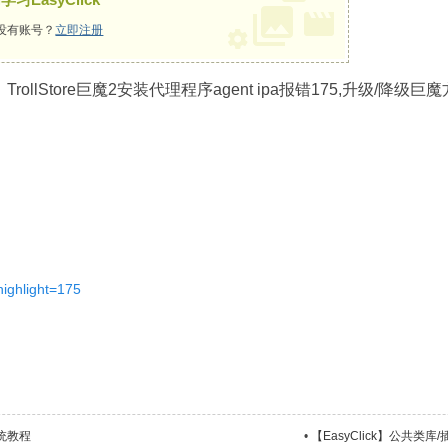
没有账号？
立即注册
S】TrollStore巨魔2安装代理程序agent ipa报错175,升级/降级巨
&highlight=175
系统教程
•
【EasyClick】公共类