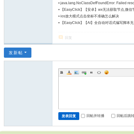
•
java.lang.NoClassDefFoundError: Failed reso
•
【EasyClick】【安卓】wx无法获取节点,
•
ios放大模式点击坐标不准确怎么解决
•
【EasyClick】【AI】全自动对话式编写脚
回复
发新帖
回帖并转播
回帖后跳
发表回复