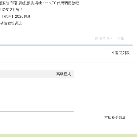
U版安装,部署,训练,预测,导出ncnn,EC代码调用教程
 iOS12系统？
点】【梳理】2026最新
全自动编程培训班
使用道具
举报
返回列表
高级模式
本版积分规则