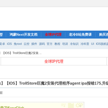
档
鸿蒙Next开发文档
全球IP代理
老冷B站免费课
购买咨
安卓
iOS
免root
云控
插件
源码
官方
教程
培训
冷知识
冷科普
UI
IOS脱机
】【IOS】TrollStore巨魔2安装 ...
全球IP代理
ck】【IOS】TrollStore巨魔2安装代理程序agent ipa报错175
层
×
EasyClick