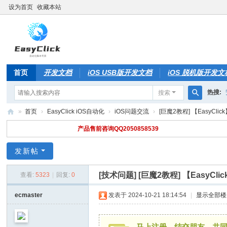
设为首页
收藏本站
首页
开发文档
iOS USB版开发文档
iOS 脱机版开发文
热搜:
搜索
搜
»
首页
›
EasyClick iOS自动化
›
iOS问题交流
›
[巨魔2教程] 【EasyClick
索
E
产品售前咨询QQ2050858539
as
发新帖
y
Cl
[技术问题]
[巨魔2教程] 【EasyCli
查看:
5323
|
回复:
0
ic
ecmaster
发表于 2024-10-21 18:14:54
|
显示全部楼
k
技
马上注册，结交朋友，共同学习